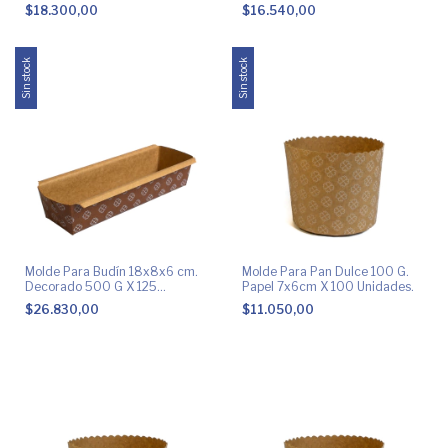
100unid
X 100 unidades
$18.300,00
$16.540,00
Sin stock
Sin stock
Molde Para Budín 18x8x6 cm.
Molde Para Pan Dulce 100 G.
Decorado 500 G X 125
Papel 7x6cm X 100 Unidades.
unidades
$26.830,00
$11.050,00