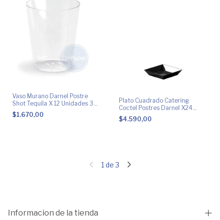
Vaso Murano Darnel Postre
Plato Cuadrado Catering
Shot Tequila X 12 Unidades 3
Coctel Postres Darnel X24
Oz
$1.670,00
Unidades
$4.590,00
1
de
3
Informacion de la tienda