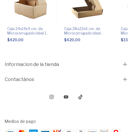
Caja 24x14x9 cm. de
Caja 28x22x6 cm. de
Caja 1
Microcorrugado ideal 1
Microcorrugado ideal
Microc
combo de hamburguesas
Lomitos o Milanesas
empan
$420,00
$420,00
$330
Informacion de la tienda
Contactános
Medios de pago