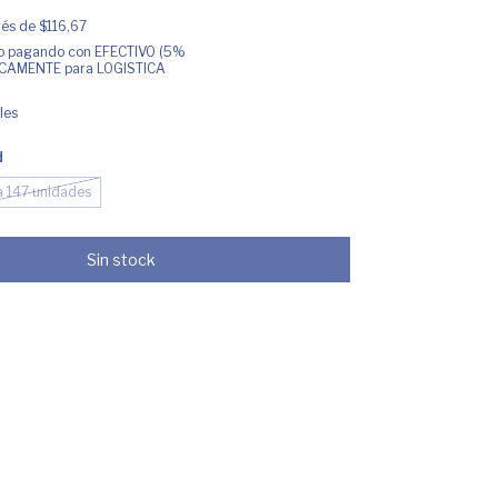
erés de
$116,67
o
pagando con EFECTIVO (5%
NICAMENTE para LOGISTICA
les
d
a 147 unidades
.