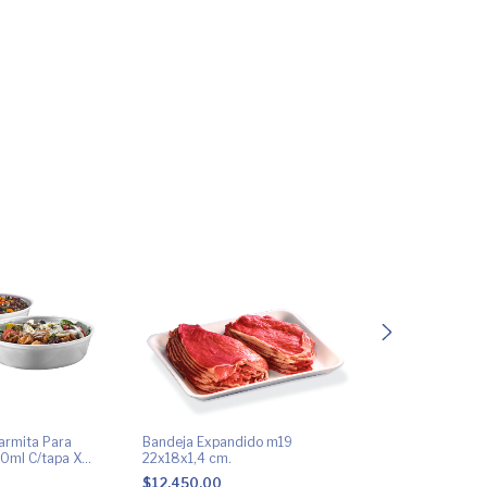
armita Para
Bandeja Expandido m19
Bandeja Expand
0ml C/tapa X
22x18x1,4 cm.
14x14x1,5 cm.
$12.450,00
$6.510,00