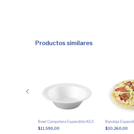
Productos similares
armita
Bowl Compotera Expandido K63
Bandeja Expand
$11.590,00
$30.260,00