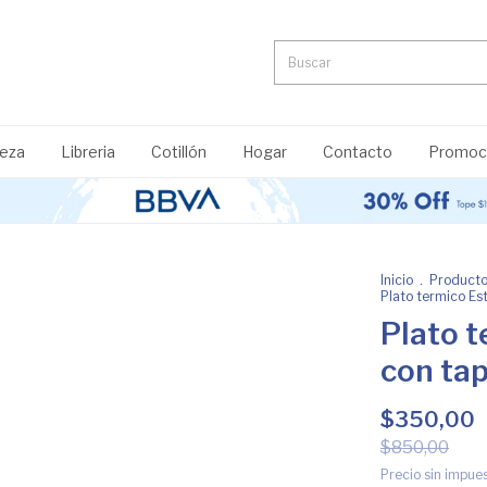
ieza
Libreria
Cotillón
Hogar
Contacto
Promoci
Inicio
.
Product
Plato termico Est
Plato t
con ta
$350,00
$850,00
Precio sin impue