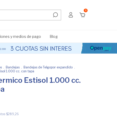
0
ones y medios de pago
Blog
os
.
Bandejas
.
Bandejas de Telgopor expandido
.
isol 1.000 cc. con tapa
ermico Estisol 1.000 cc.
pa
stos
$289,26