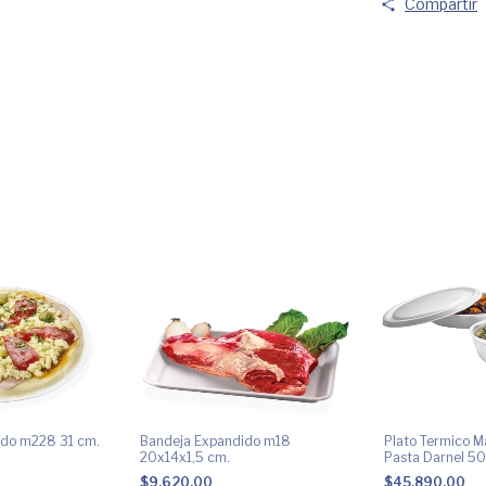
Compartir
ido m228 31 cm.
Bandeja Expandido m18
Plato Termico M
20x14x1,5 cm.
Pasta Darnel 50
100 U
$9.620,00
$45.890,00