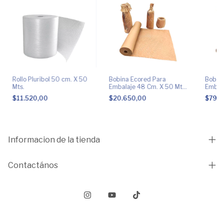
Rollo Pluribol 50 cm. X 50
Bobina Ecored Para
Bobina
Mts.
Embalaje 48 Cm. X 50 Mts
Embal
Bio Panal
Mts Bi
$11.520,00
$20.650,00
$79.3
Informacion de la tienda
Contactános